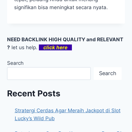
signifikan bisa meningkat secara nyata.
NEED BACKLINK HIGH QUALITY and RELEVANT
?
let us help.
click here
Search
Search
Recent Posts
Stratergi Cerdas Agar Meraih Jackpot di Slot
Lucky’s Wild Pub