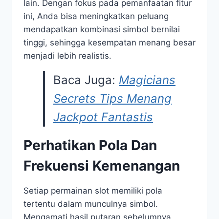
lain. Dengan fokus pada pemanfaatan fitur
ini, Anda bisa meningkatkan peluang
mendapatkan kombinasi simbol bernilai
tinggi, sehingga kesempatan menang besar
menjadi lebih realistis.
Baca Juga:
Magicians
Secrets Tips Menang
Jackpot Fantastis
Perhatikan Pola Dan
Frekuensi Kemenangan
Setiap permainan slot memiliki pola
tertentu dalam munculnya simbol.
Mengamati hasil putaran sebelumnya