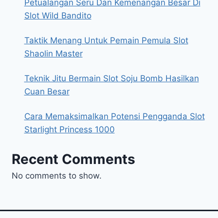
Petualangan Seru Dan Kemenangan Besar Di
Slot Wild Bandito
Taktik Menang Untuk Pemain Pemula Slot
Shaolin Master
Teknik Jitu Bermain Slot Soju Bomb Hasilkan
Cuan Besar
Cara Memaksimalkan Potensi Pengganda Slot
Starlight Princess 1000
Recent Comments
No comments to show.