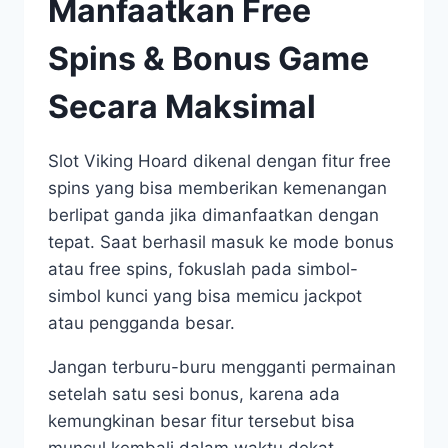
Manfaatkan Free
Spins & Bonus Game
Secara Maksimal
Slot Viking Hoard dikenal dengan fitur free
spins yang bisa memberikan kemenangan
berlipat ganda jika dimanfaatkan dengan
tepat. Saat berhasil masuk ke mode bonus
atau free spins, fokuslah pada simbol-
simbol kunci yang bisa memicu jackpot
atau pengganda besar.
Jangan terburu-buru mengganti permainan
setelah satu sesi bonus, karena ada
kemungkinan besar fitur tersebut bisa