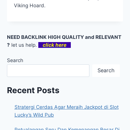
Viking Hoard.
NEED BACKLINK HIGH QUALITY and RELEVANT
?
let us help.
click here
Search
Search
Recent Posts
Stratergi Cerdas Agar Meraih Jackpot di Slot
Lucky’s Wild Pub
Petualangan Seru Dan Kemenangan Besar Di