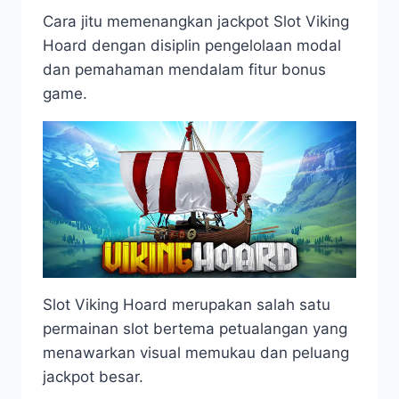
Cara jitu memenangkan jackpot Slot Viking
Hoard dengan disiplin pengelolaan modal
dan pemahaman mendalam fitur bonus
game.
Slot Viking Hoard merupakan salah satu
permainan slot bertema petualangan yang
menawarkan visual memukau dan peluang
jackpot besar.