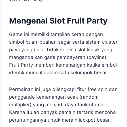
Mengenal Slot Fruit Party
Game ini memiliki tampilan cerah dengan
simbol buah-buahan segar serta sistem cluster
pays yang unik. Tidak seperti slot klasik yang
mengandalkan garis pembayaran (payline),
Fruit Party memberi kemenangan ketika simbol
identik muncul dalam satu kelompok besar.
Permainan ini juga dilengkapi fitur free spin dan
pengganda kemenangan acak (random
multiplier) yang menjadi daya tarik utama.
Karena itulah banyak pemain tertarik mencoba
peruntungannya untuk meraih jackpot besar.