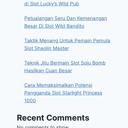
di Slot Lucky’s Wild Pub
Petualangan Seru Dan Kemenangan
Besar Di Slot Wild Bandito
Taktik Menang Untuk Pemain Pemula
Slot Shaolin Master
Teknik Jitu Bermain Slot Soju Bomb
Hasilkan Cuan Besar
Cara Memaksimalkan Potensi
Pengganda Slot Starlight Princess
1000
Recent Comments
No comments to show.