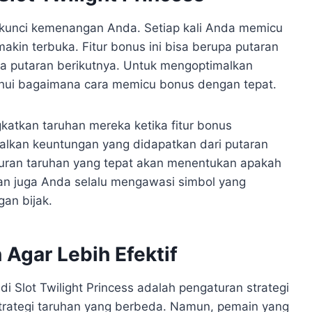
i kunci kemenangan Anda. Setiap kali Anda memicu
makin terbuka. Fitur bonus ini bisa berupa putaran
a putaran berikutnya. Untuk mengoptimalkan
ahui bagaimana cara memicu bonus dengan tepat.
katkan taruhan mereka ketika fitur bonus
malkan keuntungan yang didapatkan dari putaran
turan taruhan yang tepat akan menentukan apakah
an juga Anda selalu mengawasi simbol yang
an bijak.
 Agar Lebih Efektif
di Slot Twilight Princess adalah pengaturan strategi
strategi taruhan yang berbeda. Namun, pemain yang