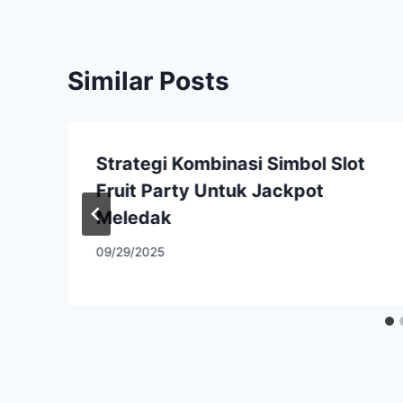
Similar Posts
Strategi Kombinasi Simbol Slot
Fruit Party Untuk Jackpot
Meledak
09/29/2025