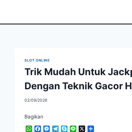
Skip
to
content
SLOT ONLINE
Trik Mudah Untuk Jackp
Dengan Teknik Gacor H
02/09/2026
Bagikan
W
F
M
T
S
L
X
S