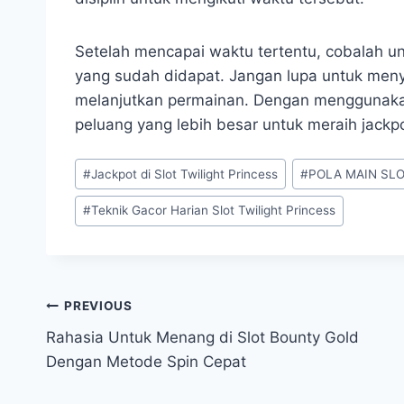
Setelah mencapai waktu tertentu, cobalah un
yang sudah didapat. Jangan lupa untuk me
melanjutkan permainan. Dengan menggunakan
peluang yang lebih besar untuk meraih jackpot
Post
#
Jackpot di Slot Twilight Princess
#
POLA MAIN SLO
Tags:
#
Teknik Gacor Harian Slot Twilight Princess
Post
PREVIOUS
Rahasia Untuk Menang di Slot Bounty Gold
navigation
Dengan Metode Spin Cepat