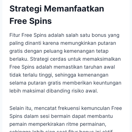
Strategi Memanfaatkan
Free Spins
Fitur Free Spins adalah salah satu bonus yang
paling dinanti karena memungkinkan putaran
gratis dengan peluang kemenangan tetap
berlaku. Strategi cerdas untuk memaksimalkan
Free Spins adalah memastikan taruhan awal
tidak terlalu tinggi, sehingga kemenangan
selama putaran gratis memberikan keuntungan
lebih maksimal dibanding risiko awal.
Selain itu, mencatat frekuensi kemunculan Free
Spins dalam sesi bermain dapat membantu
pemain memperkirakan ritme permainan,