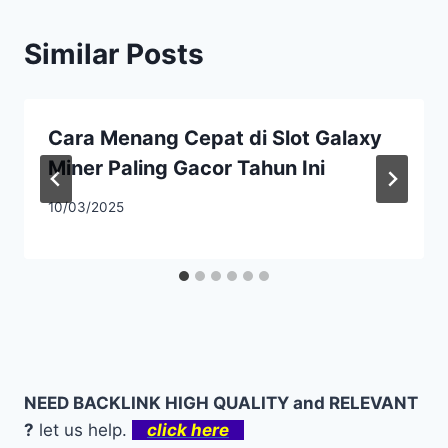
Similar Posts
Cara Menang Cepat di Slot Galaxy
Miner Paling Gacor Tahun Ini
10/03/2025
NEED BACKLINK HIGH QUALITY and RELEVANT
?
let us help.
click here