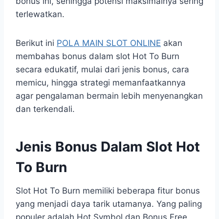
bonus ini, sehingga potensi maksimalnya sering
terlewatkan.
Berikut ini
POLA MAIN SLOT ONLINE
akan
membahas bonus dalam slot Hot To Burn
secara edukatif, mulai dari jenis bonus, cara
memicu, hingga strategi memanfaatkannya
agar pengalaman bermain lebih menyenangkan
dan terkendali.
Jenis Bonus Dalam Slot Hot
To Burn
Slot Hot To Burn memiliki beberapa fitur bonus
yang menjadi daya tarik utamanya. Yang paling
populer adalah Hot Symbol dan Bonus Free