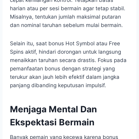
cepat kehilangan kontrol. Tetapkan batas
harian atau per sesi bermain agar tetap stabil.
Misalnya, tentukan jumlah maksimal putaran
dan nominal taruhan sebelum mulai bermain.
Selain itu, saat bonus Hot Symbol atau Free
Spins aktif, hindari dorongan untuk langsung
menaikkan taruhan secara drastis. Fokus pada
pemanfaatan bonus dengan strategi yang
terukur akan jauh lebih efektif dalam jangka
panjang dibanding keputusan impulsif.
Menjaga Mental Dan
Ekspektasi Bermain
Banyak pemain yang kecewa karena bonus