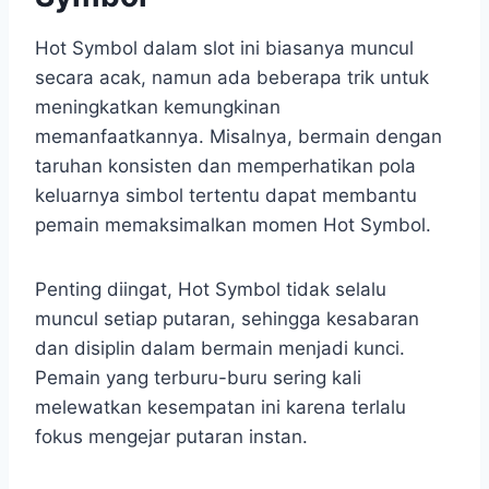
Hot Symbol dalam slot ini biasanya muncul
secara acak, namun ada beberapa trik untuk
meningkatkan kemungkinan
memanfaatkannya. Misalnya, bermain dengan
taruhan konsisten dan memperhatikan pola
keluarnya simbol tertentu dapat membantu
pemain memaksimalkan momen Hot Symbol.
Penting diingat, Hot Symbol tidak selalu
muncul setiap putaran, sehingga kesabaran
dan disiplin dalam bermain menjadi kunci.
Pemain yang terburu-buru sering kali
melewatkan kesempatan ini karena terlalu
fokus mengejar putaran instan.