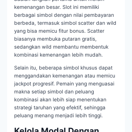
kemenangan besar. Slot ini memiliki
berbagai simbol dengan nilai pembayaran
berbeda, termasuk simbol scatter dan wild
yang bisa memicu fitur bonus. Scatter
biasanya membuka putaran gratis,
sedangkan wild membantu membentuk
kombinasi kemenangan lebih mudah.
Selain itu, beberapa simbol khusus dapat
menggandakan kemenangan atau memicu
jackpot progresif. Pemain yang menguasai
makna setiap simbol dan peluang
kombinasi akan lebih siap menentukan
strategi taruhan yang efektif, sehingga
peluang menang menjadi lebih tinggi.
Kelola Modal Dengan