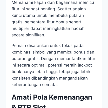
Memahami kapan dan bagaimana memicu
fitur ini sangat penting. Scatter adalah
kunci utama untuk membuka putaran
gratis, sementara fitur bonus seperti
multiplier dapat meningkatkan hadiah
secara signifikan.
Pemain disarankan untuk fokus pada
kombinasi simbol yang memicu bonus dan
putaran gratis. Dengan memanfaatkan fitur
ini secara optimal, potensi meraih jackpot
tidak hanya lebih tinggi, tetapi juga lebih
konsisten dibandingkan mengandalkan
keberuntungan semata.
Amati Pola Kemenangan
& RTP Slot