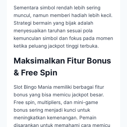
Sementara simbol rendah lebih sering
muncul, namun memberi hadiah lebih kecil.
Strategi bermain yang bijak adalah
menyesuaikan taruhan sesuai pola
kemunculan simbol dan fokus pada momen
ketika peluang jackpot tinggi terbuka.
Maksimalkan Fitur Bonus
& Free Spin
Slot Bingo Mania memiliki berbagai fitur
bonus yang bisa memicu jackpot besar.
Free spin, multipliers, dan mini-game
bonus sering menjadi kunci untuk
meningkatkan kemenangan. Pemain
disarankan untuk memahami cara memicu