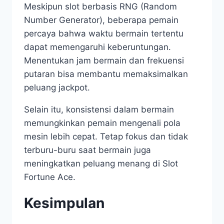
Meskipun slot berbasis RNG (Random
Number Generator), beberapa pemain
percaya bahwa waktu bermain tertentu
dapat memengaruhi keberuntungan.
Menentukan jam bermain dan frekuensi
putaran bisa membantu memaksimalkan
peluang jackpot.
Selain itu, konsistensi dalam bermain
memungkinkan pemain mengenali pola
mesin lebih cepat. Tetap fokus dan tidak
terburu-buru saat bermain juga
meningkatkan peluang menang di Slot
Fortune Ace.
Kesimpulan