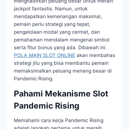
menghadirkan peluang besar untuk meraih
jackpot fantastis. Namun, untuk
mendapatkan kemenangan maksimal,
pemain perlu strategi yang tepat,
pengelolaan modal yang cermat, dan
pemahaman mendalam mengenai simbol
serta fitur bonus yang ada. Dibawah ini
POLA MAIN SLOT ONLINE
akan membahas
strategi jitu yang bisa membantu pemain
memaksimalkan peluang menang besar di
Pandemic Rising.
Pahami Mekanisme Slot
Pandemic Rising
Memahami cara kerja Pandemic Rising
adalah langkah pertama untuk meraih