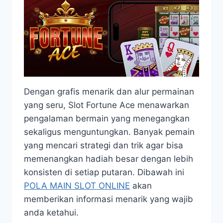
Dengan grafis menarik dan alur permainan
yang seru, Slot Fortune Ace menawarkan
pengalaman bermain yang menegangkan
sekaligus menguntungkan. Banyak pemain
yang mencari strategi dan trik agar bisa
memenangkan hadiah besar dengan lebih
konsisten di setiap putaran. Dibawah ini
POLA MAIN SLOT ONLINE
akan
memberikan informasi menarik yang wajib
anda ketahui.