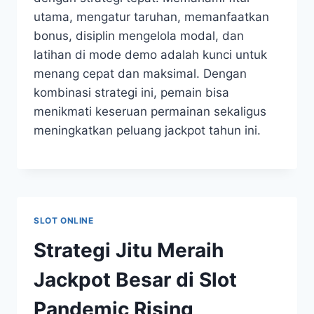
utama, mengatur taruhan, memanfaatkan
bonus, disiplin mengelola modal, dan
latihan di mode demo adalah kunci untuk
menang cepat dan maksimal. Dengan
kombinasi strategi ini, pemain bisa
menikmati keseruan permainan sekaligus
meningkatkan peluang jackpot tahun ini.
SLOT ONLINE
Strategi Jitu Meraih
Jackpot Besar di Slot
Pandemic Rising