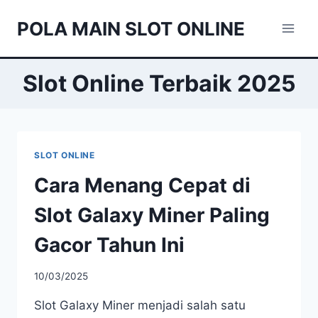
Skip
POLA MAIN SLOT ONLINE
to
content
Slot Online Terbaik 2025
SLOT ONLINE
Cara Menang Cepat di
Slot Galaxy Miner Paling
Gacor Tahun Ini
10/03/2025
Slot Galaxy Miner menjadi salah satu