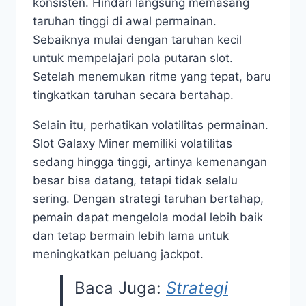
konsisten. Hindari langsung memasang
taruhan tinggi di awal permainan.
Sebaiknya mulai dengan taruhan kecil
untuk mempelajari pola putaran slot.
Setelah menemukan ritme yang tepat, baru
tingkatkan taruhan secara bertahap.
Selain itu, perhatikan volatilitas permainan.
Slot Galaxy Miner memiliki volatilitas
sedang hingga tinggi, artinya kemenangan
besar bisa datang, tetapi tidak selalu
sering. Dengan strategi taruhan bertahap,
pemain dapat mengelola modal lebih baik
dan tetap bermain lebih lama untuk
meningkatkan peluang jackpot.
Baca Juga:
Strategi