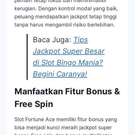
pemain tetap fokus dan meminimalisir
kerugian. Dengan kontrol modal yang baik,
peluang mendapatkan jackpot tetap tinggi
tanpa harus mengambil risiko berlebihan.
Baca Juga:
Tips
Jackpot Super Besar
di Slot Bingo Mania?
Begini Caranya!
Manfaatkan Fitur Bonus &
Free Spin
Slot Fortune Ace memiliki fitur bonus yang
bisa menjadi kunci meraih jackpot super