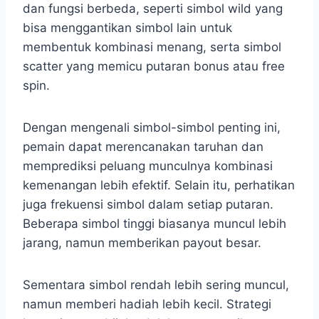
dan fungsi berbeda, seperti simbol wild yang
bisa menggantikan simbol lain untuk
membentuk kombinasi menang, serta simbol
scatter yang memicu putaran bonus atau free
spin.
Dengan mengenali simbol-simbol penting ini,
pemain dapat merencanakan taruhan dan
memprediksi peluang munculnya kombinasi
kemenangan lebih efektif. Selain itu, perhatikan
juga frekuensi simbol dalam setiap putaran.
Beberapa simbol tinggi biasanya muncul lebih
jarang, namun memberikan payout besar.
Sementara simbol rendah lebih sering muncul,
namun memberi hadiah lebih kecil. Strategi