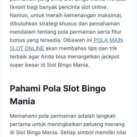
favorit bagi banyak pencinta slot online.
Namun, untuk meraih kemenangan maksimal,
dibutuhkan strategi khusus dan pemahaman
mendalam tentang pola permainan serta fitur
bonus yang tersedia. Dibawah ini
POLA MAIN
SLOT ONLINE
akan membahas tips dan trik
terbaik agar Anda bisa menargetkan jackpot
super besar di Slot Bingo Mania.
Pahami Pola Slot Bingo
Mania
Memahami pola permainan adalah langkah
pertama untuk meningkatkan peluang menang
di Slot Bingo Mania. Setiap simbol memiliki nilai