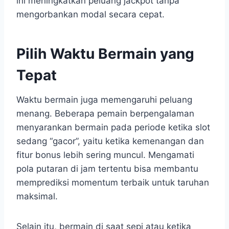
ini meningkatkan peluang jackpot tanpa
mengorbankan modal secara cepat.
Pilih Waktu Bermain yang
Tepat
Waktu bermain juga memengaruhi peluang
menang. Beberapa pemain berpengalaman
menyarankan bermain pada periode ketika slot
sedang “gacor”, yaitu ketika kemenangan dan
fitur bonus lebih sering muncul. Mengamati
pola putaran di jam tertentu bisa membantu
memprediksi momentum terbaik untuk taruhan
maksimal.
Selain itu, bermain di saat sepi atau ketika