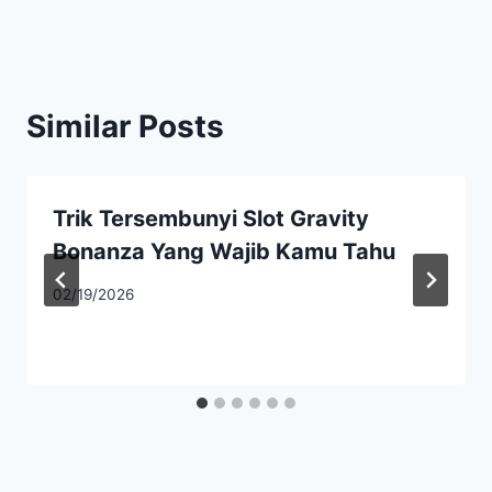
Similar Posts
Trik Tersembunyi Slot Gravity
Bonanza Yang Wajib Kamu Tahu
02/19/2026