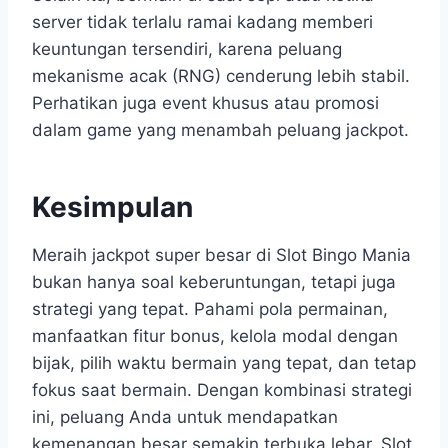
server tidak terlalu ramai kadang memberi
keuntungan tersendiri, karena peluang
mekanisme acak (RNG) cenderung lebih stabil.
Perhatikan juga event khusus atau promosi
dalam game yang menambah peluang jackpot.
Kesimpulan
Meraih jackpot super besar di Slot Bingo Mania
bukan hanya soal keberuntungan, tetapi juga
strategi yang tepat. Pahami pola permainan,
manfaatkan fitur bonus, kelola modal dengan
bijak, pilih waktu bermain yang tepat, dan tetap
fokus saat bermain. Dengan kombinasi strategi
ini, peluang Anda untuk mendapatkan
kemenangan besar semakin terbuka lebar. Slot