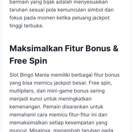
bermain yang bijak adalah menyesuaikan
taruhan sesuai pola kemunculan simbol dan
fokus pada momen ketika peluang jackpot
tinggi terbuka.
Maksimalkan Fitur Bonus &
Free Spin
Slot Bingo Mania memiliki berbagai fitur bonus
yang bisa memicu jackpot besar. Free spin,
multipliers, dan mini-game bonus sering
menjadi kunci untuk meningkatkan
kemenangan. Pemain disarankan untuk
memahami cara memicu fitur-fitur ini dan
memaksimalkan setiap kesempatan yang
muncul. Misalnya, menambah taruhan pada