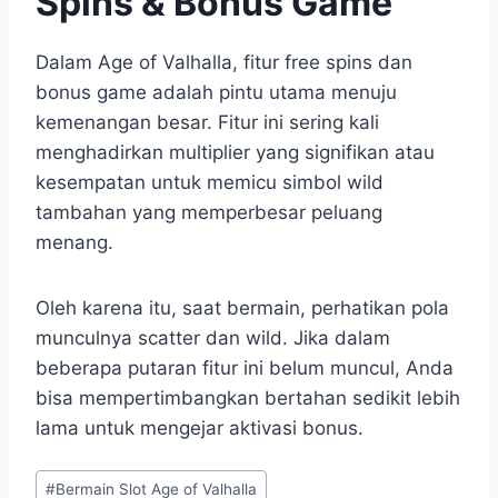
Spins & Bonus Game
Dalam Age of Valhalla, fitur free spins dan
bonus game adalah pintu utama menuju
kemenangan besar. Fitur ini sering kali
menghadirkan multiplier yang signifikan atau
kesempatan untuk memicu simbol wild
tambahan yang memperbesar peluang
menang.
Oleh karena itu, saat bermain, perhatikan pola
munculnya scatter dan wild. Jika dalam
beberapa putaran fitur ini belum muncul, Anda
bisa mempertimbangkan bertahan sedikit lebih
lama untuk mengejar aktivasi bonus.
Post
#
Bermain Slot Age of Valhalla