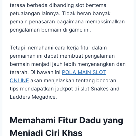
terasa berbeda dibanding slot bertema
petualangan lainnya. Tidak heran banyak
pemain penasaran bagaimana memaksimalkan
pengalaman bermain di game ini.
Tetapi memahami cara kerja fitur dalam
permainan ini dapat membuat pengalaman
bermain menjadi jauh lebih menyenangkan dan
terarah. Di bawah ini
POLA MAIN SLOT
ONLINE
akan menjelaskan tentang bocoran
tips mendapatkan jackpot di slot Snakes and
Ladders Megadice.
Memahami Fitur Dadu yang
Menjadi Ciri Khas