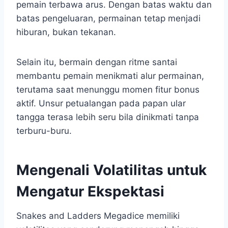
pemain terbawa arus. Dengan batas waktu dan
batas pengeluaran, permainan tetap menjadi
hiburan, bukan tekanan.
Selain itu, bermain dengan ritme santai
membantu pemain menikmati alur permainan,
terutama saat menunggu momen fitur bonus
aktif. Unsur petualangan pada papan ular
tangga terasa lebih seru bila dinikmati tanpa
terburu-buru.
Mengenali Volatilitas untuk
Mengatur Ekspektasi
Snakes and Ladders Megadice memiliki