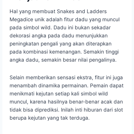
Hal yang membuat Snakes and Ladders
Megadice unik adalah fitur dadu yang muncul
pada simbol wild. Dadu ini bukan sekadar
dekorasi angka pada dadu menunjukkan
peningkatan pengali yang akan diterapkan
pada kombinasi kemenangan. Semakin tinggi
angka dadu, semakin besar nilai pengalinya.
Selain memberikan sensasi ekstra, fitur ini juga
menambah dinamika permainan. Pemain dapat
menikmati kejutan setiap kali simbol wild
muncul, karena hasilnya benar-benar acak dan
tidak bisa diprediksi. Inilah inti hiburan dari slot
berupa kejutan yang tak terduga.