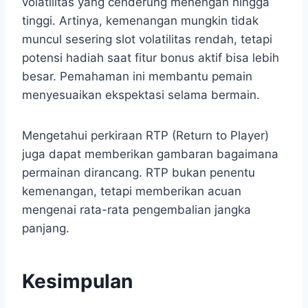
volatilitas yang cenderung menengah hingga
tinggi. Artinya, kemenangan mungkin tidak
muncul sesering slot volatilitas rendah, tetapi
potensi hadiah saat fitur bonus aktif bisa lebih
besar. Pemahaman ini membantu pemain
menyesuaikan ekspektasi selama bermain.
Mengetahui perkiraan RTP (Return to Player)
juga dapat memberikan gambaran bagaimana
permainan dirancang. RTP bukan penentu
kemenangan, tetapi memberikan acuan
mengenai rata-rata pengembalian jangka
panjang.
Kesimpulan