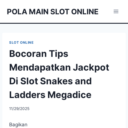
Skip
POLA MAIN SLOT ONLINE
to
content
SLOT ONLINE
Bocoran Tips
Mendapatkan Jackpot
Di Slot Snakes and
Ladders Megadice
11/29/2025
Bagikan